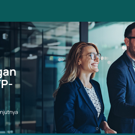
gan
TP-
anjutnya