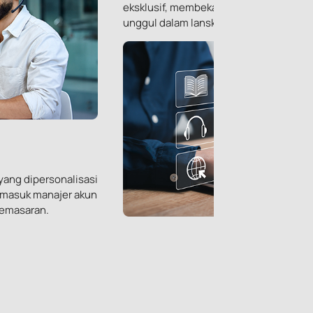
eksklusif, membekali Anda dengan pen
unggul dalam lanskap teknologi yang c
ang dipersonalisasi
rmasuk manajer akun
pemasaran.